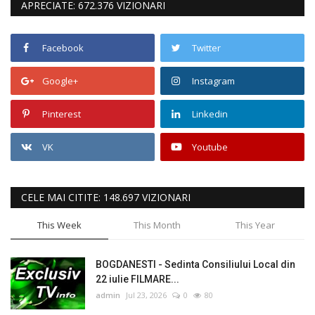
APRECIATE: 672.376 VIZIONARI
Facebook
Twitter
Google+
Instagram
Pinterest
Linkedin
VK
Youtube
CELE MAI CITITE: 148.697 VIZIONARI
This Week
This Month
This Year
BOGDANESTI - Sedinta Consiliului Local din
22 iulie FILMARE...
admin
Jul 23, 2026
0
80