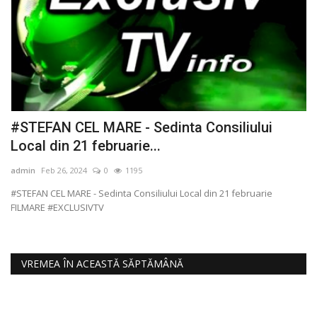
#STEFAN CEL MARE - Sedinta Consiliului
#
Local din 21 februarie...
F
admin
Feb 26, 2024
0
1195
ad
#STEFAN CEL MARE - Sedinta Consiliului Local din 21 februarie
#A
FILMARE #EXCLUSIVTV
VREMEA ÎN ACEASTĂ SĂPTĂMÂNĂ