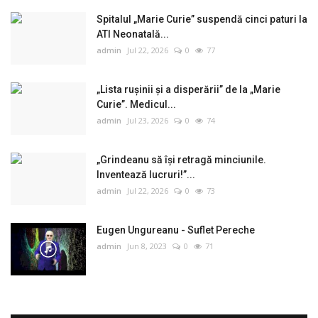
Spitalul „Marie Curie” suspendă cinci paturi la
ATI Neonatală...
admin
Jul 22, 2026
0
77
„Lista rușinii și a disperării” de la „Marie
Curie”. Medicul...
admin
Jul 23, 2026
0
74
„Grindeanu să își retragă minciunile.
Inventează lucruri!”...
admin
Jul 22, 2026
0
73
Eugen Ungureanu - Suflet Pereche
admin
Jun 8, 2023
0
71