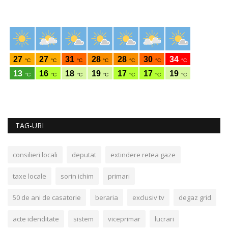
TAG-URI
consilieri locali
deputat
extindere retea gaze
taxe locale
sorin ichim
primari
50 de ani de casatorie
beraria
exclusiv tv
degaz grid
acte idenditate
sistem
viceprimar
lucrari