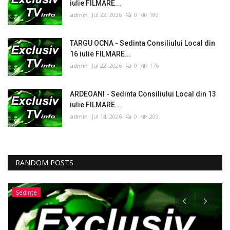
iulie FILMARE...
admin
Jul 22, 2026
0
180
TARGU OCNA - Sedinta Consiliului Local din
16 iulie FILMARE...
admin
Jul 22, 2026
0
176
ARDEOANI - Sedinta Consiliului Local din 13
iulie FILMARE...
admin
Jul 14, 2026
0
209
RANDOM POSTS
Ședințe