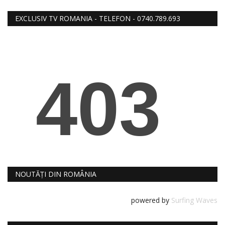
RELIGIE
EXCLUSIV TV ROMANIA - TELEFON - 0740.789.693
REVISTA PRESEI
SEDINTE
DIVERSE
FOTO
NOUTĂȚI DIN ROMÂNIA
powered by
Surfing Waves