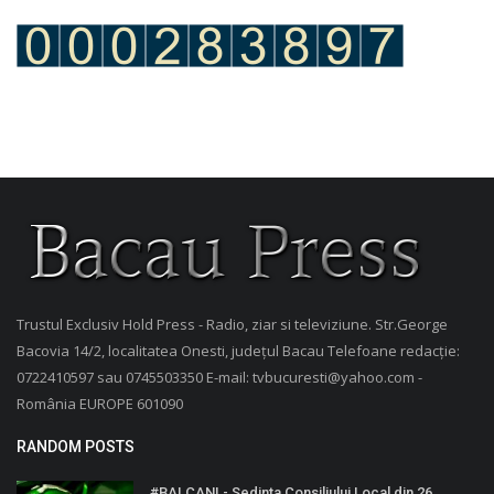
Trustul Exclusiv Hold Press - Radio, ziar si televiziune. Str.George
Bacovia 14/2, localitatea Onesti, județul Bacau Telefoane redacție:
0722410597 sau 0745503350 E-mail: tvbucuresti@yahoo.com -
România EUROPE 601090
RANDOM POSTS
#BALCANI - Sedinta Consiliului Local din 26