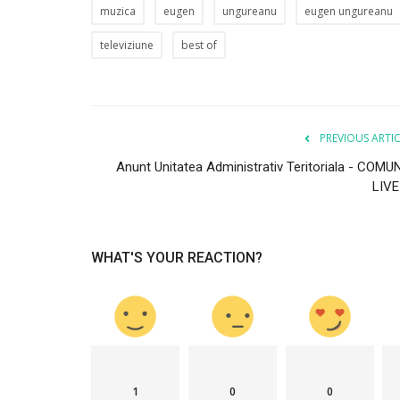
muzica
eugen
ungureanu
eugen ungureanu
televiziune
best of
PREVIOUS ARTI
Anunt Unitatea Administrativ Teritoriala - COMU
LIVE
WHAT'S YOUR REACTION?
1
0
0