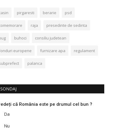
casin
pirgaresti
berarie
psd
comemorare
raja
presedinte de sedinta
pug
buhoci
consiliu judetean
fonduri europene
furnizare apa
regulament
subprefect
palanca
SONDAJ
redeți că România este pe drumul cel bun ?
Da
Nu