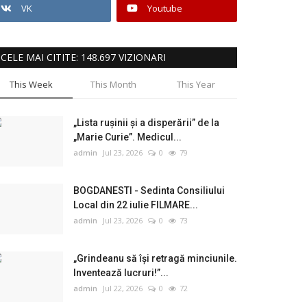
VK
Youtube
CELE MAI CITITE: 148.697 VIZIONARI
This Week
This Month
This Year
„Lista rușinii și a disperării” de la
„Marie Curie”. Medicul...
admin
Jul 23, 2026
0
79
BOGDANESTI - Sedinta Consiliului
Local din 22 iulie FILMARE...
admin
Jul 23, 2026
0
73
„Grindeanu să își retragă minciunile.
Inventează lucruri!”...
admin
Jul 22, 2026
0
72