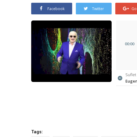
Facebook
Twitter
Go
00
:
00
Sufle
Euge
Tags: