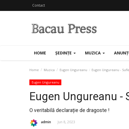
Contact
HOME
ȘEDINȚE
MUZICA
ANUNȚ
Home
Muzica
Eugen Ungureanu
Eugen Ungureanu - Sufl
Eugen Ungureanu
Eugen Ungureanu - S
O veritabilă declarație de dragoste !
admin
Jun 8, 2023