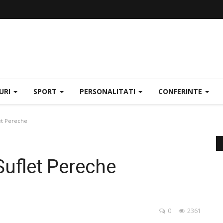
URI
SPORT
PERSONALITATI
CONFERINTE
et Pereche
uflet Pereche
0
2361