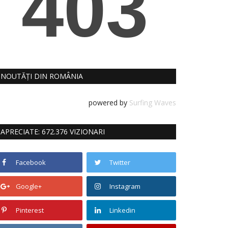
NOUTĂȚI DIN ROMÂNIA
powered by
Surfing Waves
APRECIATE: 672.376 VIZIONARI
Facebook
Twitter
Google+
Instagram
Pinterest
Linkedin