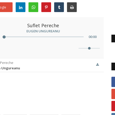
ogle
Suflet Pereche
EUGEN UNGUREANU
00
:
00
t Pereche
n Ungureanu