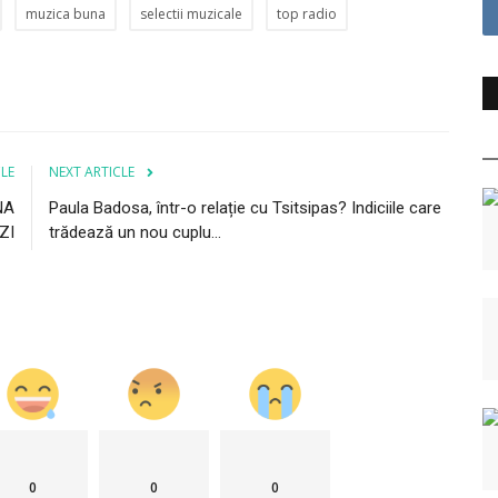
muzica buna
selectii muzicale
top radio
CLE
NEXT ARTICLE
NA
Paula Badosa, într-o relație cu Tsitsipas? Indiciile care
ZI
trădează un nou cuplu...
0
0
0