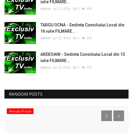
iulie FILMARE...
admin
Jul 22, 2026
0
204
TARGU OCNA - Sedinta Consiliului Local din
16 iulie FILMARE...
admin
Jul 22, 2026
0
200
ARDEOANI - Sedinta Consiliului Local din 13
iulie FILMARE...
admin
Jul 14, 2026
0
232
RANDOM POSTS
Revista Presei