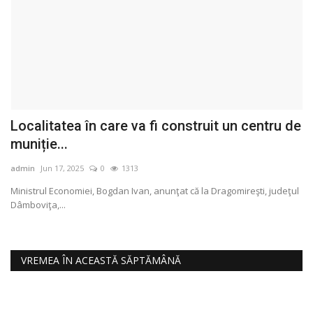
Localitatea în care va fi construit un centru de
#
muniție...
i
admin
Jun 17, 2025
0
1313
ad
Ministrul Economiei, Bogdan Ivan, anunţat că la Dragomireşti, judeţul
#G
Dâmboviţa,...
#E
VREMEA ÎN ACEASTĂ SĂPTĂMÂNĂ