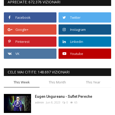
APRECIATE: 672.376 VIZIONARI
Facebook
Twitter
Google+
Instagram
Pinterest
Linkedin
VK
Youtube
CELE MAI CITITE: 148.697 VIZIONARI
This Week
This Month
This Year
Eugen Ungureanu - Suflet Pereche
admin
Jun 8, 2023
0
65