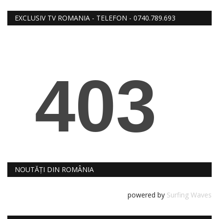
RELIGIE
EXCLUSIV TV ROMANIA - TELEFON - 0740.789.693
REVISTA PRESEI
SEDINTE
DIVERSE
FOTO
NOUTĂȚI DIN ROMÂNIA
powered by
Surfing Waves