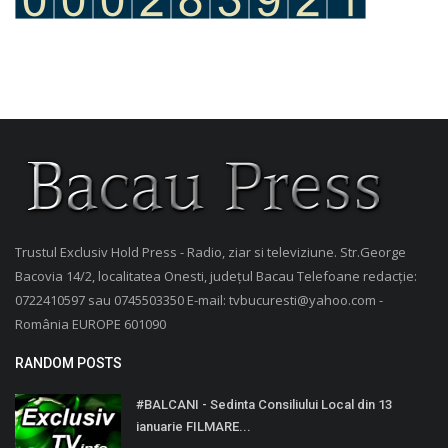
Trustul Exclusiv Hold Press - Radio, ziar si televiziune. Str.George
Bacovia 14/2, localitatea Onesti, județul Bacau Telefoane redacție:
0722410597 sau 0745503350 E-mail: tvbucuresti@yahoo.com -
România EUROPE 601090
RANDOM POSTS
#BALCANI - Sedinta Consiliului Local din 13
ianuarie FILMARE...