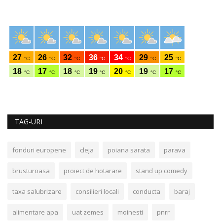
TAG-URI
fonduri europene
cleja
poiana sarata
parava
brusturoasa
proiect de hotarare
stand up comedy
taxa salubrizare
consilieri locali
conducta
baraj
alimentare apa
uat zemes
moinesti
pnrr