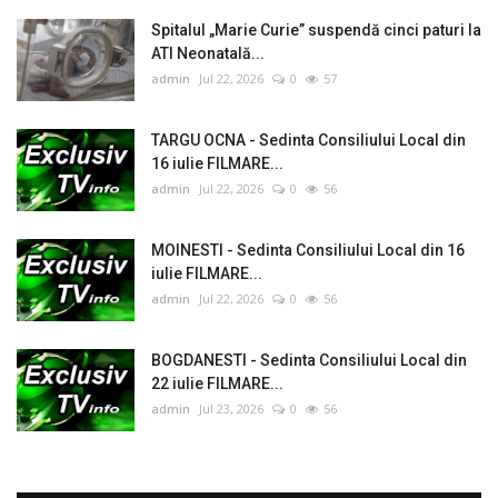
Spitalul „Marie Curie” suspendă cinci paturi la
ATI Neonatală...
admin
Jul 22, 2026
0
57
TARGU OCNA - Sedinta Consiliului Local din
16 iulie FILMARE...
admin
Jul 22, 2026
0
56
MOINESTI - Sedinta Consiliului Local din 16
iulie FILMARE...
admin
Jul 22, 2026
0
56
BOGDANESTI - Sedinta Consiliului Local din
22 iulie FILMARE...
admin
Jul 23, 2026
0
56