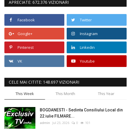
APRECIATE: 672.376 VIZIONARI
Facebook
Twitter
Google+
Instagram
Pinterest
Linkedin
VK
Youtube
CELE MAI CITITE: 148.697 VIZIONARI
This Week
This Month
This Year
BOGDANESTI - Sedinta Consiliului Local din
22 iulie FILMARE...
admin
Jul 23, 2026
0
101