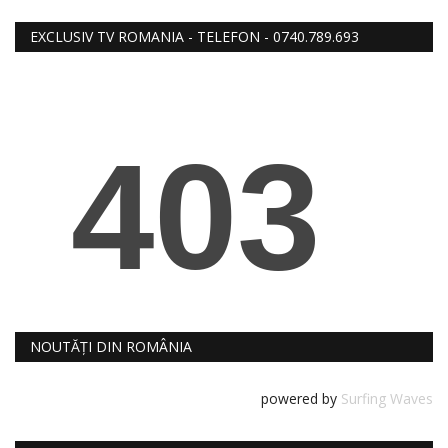
RELIGIE
EXCLUSIV TV ROMANIA - TELEFON - 0740.789.693
REVISTA PRESEI
SEDINTE
DIVERSE
FOTO
NOUTĂȚI DIN ROMÂNIA
powered by
Surfing Waves