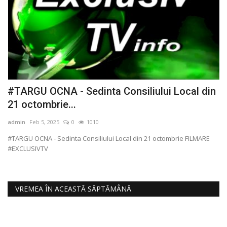
9
#TARGU OCNA - Sedinta Consiliului Local din
#
21 octombrie...
a
admin
Feb 5, 2025
0
1010
ad
#TARGU OCNA - Sedinta Consiliului Local din 21 octombrie FILMARE
#C
#EXCLUSIVTV
#E
VREMEA ÎN ACEASTĂ SĂPTĂMÂNĂ