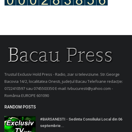
Trustul Exclusiv Hold Press - Radio, ziar si televiziune. Str.George
Bacovia 14/2, localitatea Onesti, județul Bacau Telefoane redacție:
0722410597 sau 0745503350 E-mail: tvbucuresti@yahoo.com -
România EUROPE 601090
RANDOM POSTS
#BARSANESTI - Sedinta Consiliului Local din 06
septembrie...