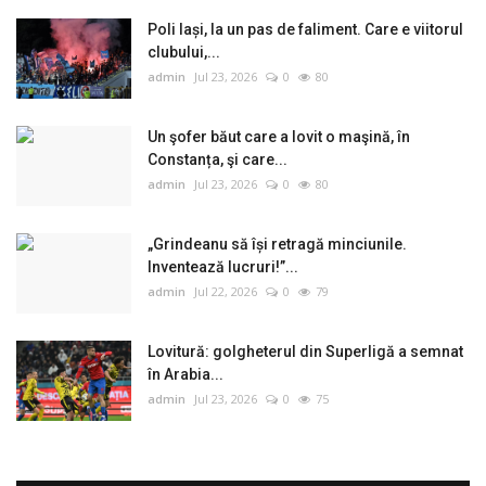
Poli Iași, la un pas de faliment. Care e viitorul
clubului,...
admin
Jul 23, 2026
0
80
Un şofer băut care a lovit o maşină, în
Constanța, şi care...
admin
Jul 23, 2026
0
80
„Grindeanu să își retragă minciunile.
Inventează lucruri!”...
admin
Jul 22, 2026
0
79
Lovitură: golgheterul din Superligă a semnat
în Arabia...
admin
Jul 23, 2026
0
75