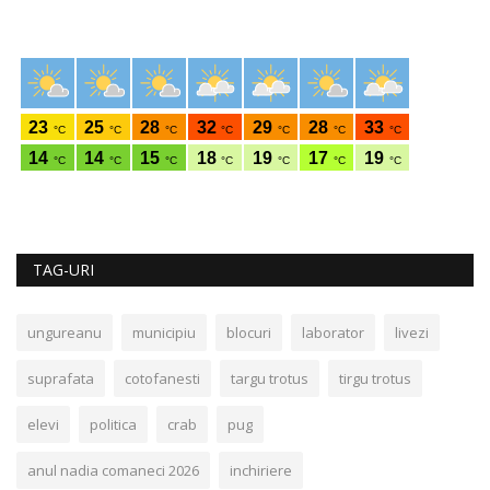
TAG-URI
ungureanu
municipiu
blocuri
laborator
livezi
suprafata
cotofanesti
targu trotus
tirgu trotus
elevi
politica
crab
pug
anul nadia comaneci 2026
inchiriere